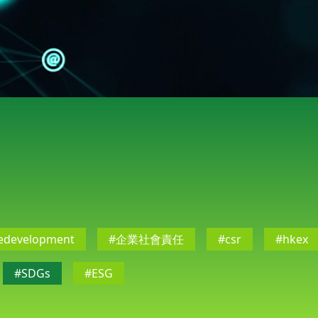
ledevelopment
#企業社會責任
#csr
#hkex
#SDGs
#ESG