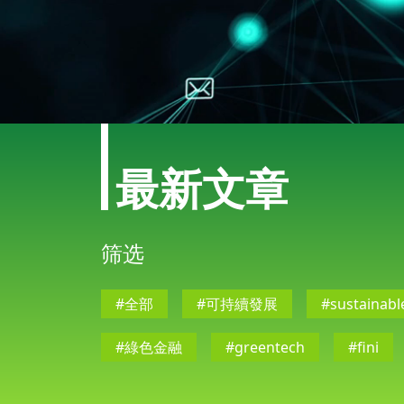
最新文章
筛选
#全部
#可持續發展
#sustainab
有关我们
联络我们
#綠色金融
#greentech
#fini
免责声明