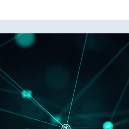
A
A
A