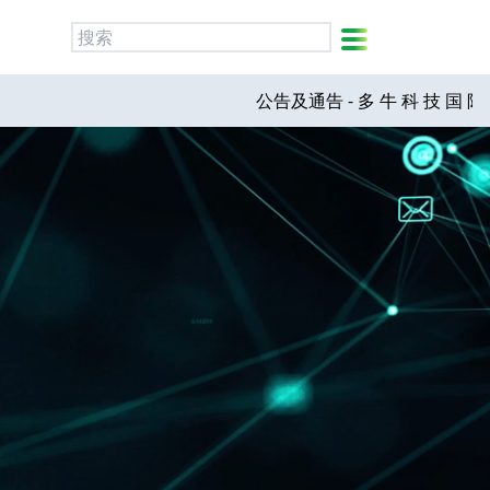
简
繁
ENG
公告及通告 - 多 牛 科 技 国 际（ 开 曼