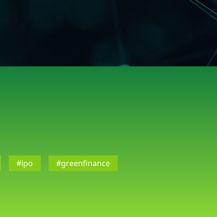
#ipo
#greenfinance