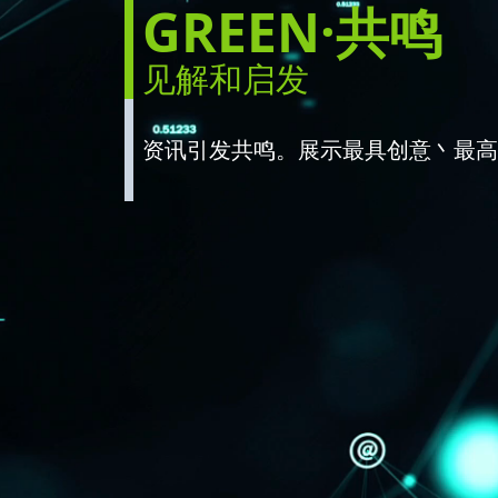
GREEN·共鸣
新上巿
GREEN·共鸣
公告／通函
见解和启发
全球发售／成功上市
数码财务报告
其他频道
资讯引发共鸣。展示最具创意丶最高