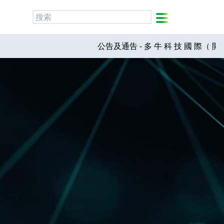
简
繁
ENG
公告及通告 - 多 牛 科 技 國 際（ 開 曼 ）集 團