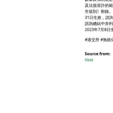
及法規容許的範
市規則》附錄。
31日生效，諮
諮詢總結中亦列
2023年7月8
#港交所 #無紙
Source from:
hket
的影響