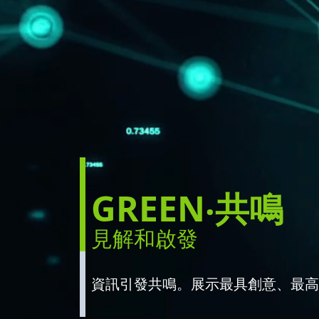
新上巿
GREEN‧共鳴
公告／通函
GREEN‧共鳴
全球發售／成功上市
數碼財務報告
其他頻道
見解和啟發
資訊引發共鳴。展示最具創意、最高