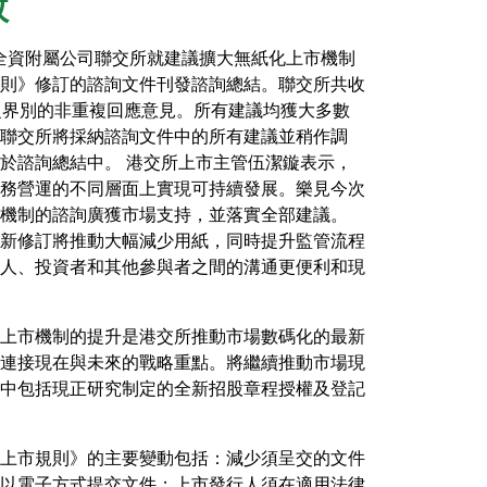
效
88)全資附屬公司聯交所就建議擴大無紙化上市機制
則》修訂的諮詢文件刊發諮詢總結。聯交所共收
泛界別的非重複回應意見。所有建議均獲大多數
聯交所將採納諮詢文件中的所有建議並稍作調
於諮詢總結中。 港交所上市主管伍潔鏇表示，
務營運的不同層面上實現可持續發展。樂見今次
機制的諮詢廣獲市場支持，並落實全部建議。
新修訂將推動大幅減少用紙，同時提升監管流程
人、投資者和其他參與者之間的溝通更便利和現
上市機制的提升是港交所推動市場數碼化的最新
連接現在與未來的戰略重點。將繼續推動市場現
中包括現正研究制定的全新招股章程授權及登記
上市規則》的主要變動包括：減少須呈交的文件
以電子方式提交文件；上市發行人須在適用法律