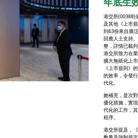
年底生
港交所(003
及其他《上市規
到63份來自廣
回應人士支持。
整，詳情已載列
港交所致力在業
擴大無紙化上市
《上市規則》的
的效率，令發行
代化。
她補充，是次對
優化措施，實現
代化的工作，其
程序。
港交所提及，《
版權所有，不得轉載。
©2026 GreenIPO Limited
數量及強制規定