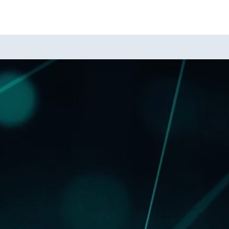
A
A
A