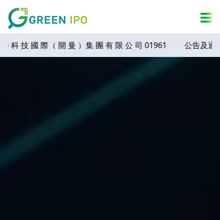
A
简
繁
ENG
A
DARK MODE
A
 國 際（ 開 曼 ）集 團 有 限 公 司 01961
公告及通告 - 浙